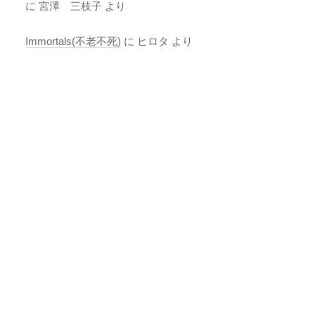
に
宮澤 三枝子
より
Immortals(不老不死)
に
ヒロタ
より