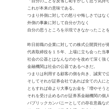
「自分のことを反省し恥ずかしく思う気持
これが本来の意味である。
つまり外側に対しての怒りや悔しさではな
外側の事象に対して自分が力なく
自分の思うところを示現できなかったこと
昨日前職の企業に対しての株式公開買付が
代表取締役を１５年、上場に立ち会った当
社会の公器とはなんなのかを改めて深く強
金融機関は社会の公器であるべきだ。
つまりは利用する顧客の側を向き、誠実で
そしてそれが証券会社であれば全ての人に
ともすれば命より大事なお金を「増やそう
それを受け止めるのが証券系金融機関の個
パブリックカンパニーとしての存在意義な