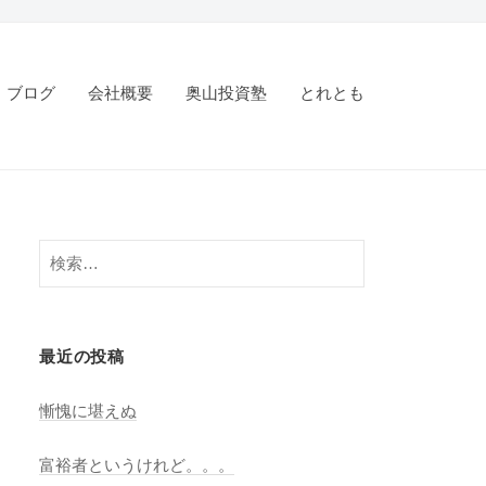
ブログ
会社概要
奥山投資塾
とれとも
検
索
:
最近の投稿
慚愧に堪えぬ
富裕者というけれど。。。