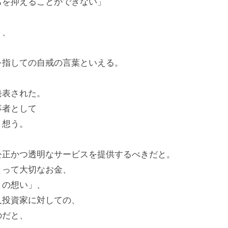
ちを抑えることができない」
く、
を指しての自戒の言葉といえる。
発表された。
事者として
く想う。
公正かつ透明なサービスを提供するべきだと。
とって大切なお金、
との想い」、
人投資家に対しての、
のだと、