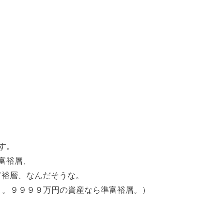
す。
富裕層、
準富裕層、なんだそうな。
。。９９９９万円の資産なら準富裕層。）