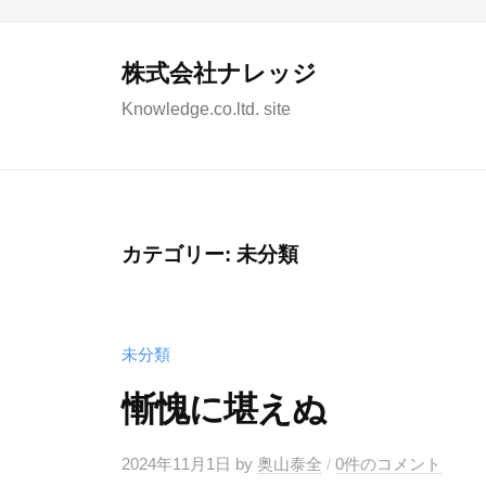
コ
ン
株式会社ナレッジ
テ
Knowledge.co.ltd. site
ン
ツ
へ
ス
キ
カテゴリー:
未分類
ッ
プ
未分類
慚愧に堪えぬ
2024年11月1日
by
奥山泰全
/
0件のコメント