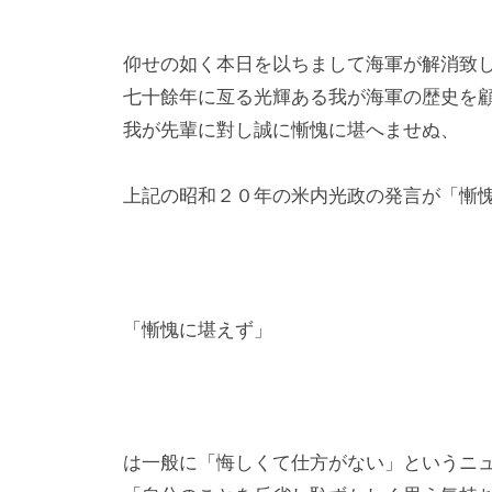
仰せの如く本日を以ちまして海軍が解消致
七十餘年に亙る光輝ある我が海軍の歴史を
我が先輩に對し誠に慚愧に堪へませぬ、
上記の昭和２０年の米内光政の発言が「慚
「慚愧に堪えず」
は一般に「悔しくて仕方がない」というニ