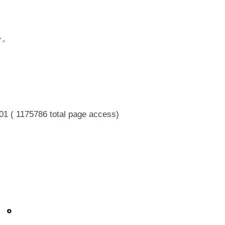
を。
01 ( 1175786 total page access)
。。