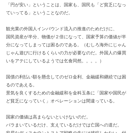
「円が安い」ということは、国家も、国民も「ど貧乏になっ
ていってる」ということなのだ。
観光業の外国人インバウンド流入の推進のためだけに、
国民資産が半分、物価が２倍になって、国家予算の価値が半
分になってしまっては困るのである。（むしろ海外にじゃん
じゃん遊びに行けるくらいの力が必要なのだ。外国人の爆買
いをアテにしているようでは乞食同然。。。。）
国債の利払い額を懸念してのゼロ金利、金融緩和継続では困
るのであえる。
景気を良くするための金融緩和を金科玉条に「国家や国民が
ど貧乏になっていく」オペレーションは間違っている。
国家の価値は高まらないといけないのだ。
バラまいているだけ、支えているだけでは亡国への道だ。
安易なディスカウントストア戦略の先には破綻しかない。付