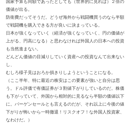
国家予算も同額であったとしても（世界的に見れば）２倍の
価値が出る。
防衛費だってそうだ。どうぜ海外から戦闘機買うのなら半額
で戦闘機を購入できる方が良いに決まっている。
日本が強くなっていく（経済が強くなっていく、円の価値が
上がる、円高になる）と思わなければ外国人の日本への投資
も当然進まない。
どんどん価値の目減りしていく資産への投資なんて出来ない
し、
むしろ様子見はおろか損きりしようということになる。
（ここ半年、特に最近の株安はこの要素が強いと自分は思
う。ドル評価で有価証券が３割値下がりしているのだ。株価
も下がっていて、外国から相対的に見るなら半額の価値以下
に。バーゲンセールとも言えるのだが、それ以上に今後の値
下がりが怖いから一時撤退！リスクオフ！な外国人投資家、
なわけだ。）