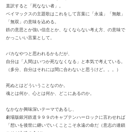
直訳すると「死なない者」。
ベイマックスの主題歌はこれをして言葉に「永遠」「無敵」
「無双」の意味を込める。
鉄の意思とか強い信念とか、なくならない考え方、の意味で
かっこいい言葉として。
バカなやつと思われるかもだが、
自分は「人間はいつか死ななくなる」と本気で考えている。
（多分、自分はそれには間に合わないと思うけど。。。）
死ぬとはどういうことなのか。
魂とは何か、心とは何か、どこにあるのか。
なかなか興味深いテーマであるし、
劇場版銀河鉄道９９９のキャプテンハーロックに言わせれば
「想いを後世に継いでいくことこそ永遠の命だ（意志の連鎖