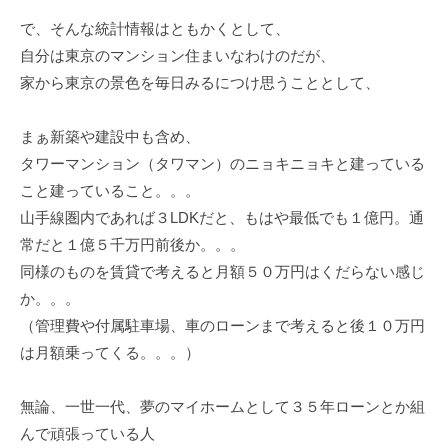
で、そんな統計情報はともかくとして、
自分は東京のマンション住まいなわけのだが、
家から東京の景色を毎日みるにつけ思うこととして、
まぁ新築や建設中も含め、
タワーマンション（タワマン）のニョキニョキと建っている
こと建っていること。。。
山手線圏内であれば３LDKだと、もはや最低でも１億円。通
常だと１億５千万円前後か。。。
同様のものを賃貸で考えると月額５０万円はくだらない感じ
か。。。
（管理費や付属駐車場、車のローンまで考えると後１０万円
は月額乗ってくる。。。）
無論、一世一代、夢のマイホームとして３５年ローンとか組
んで頑張っている人