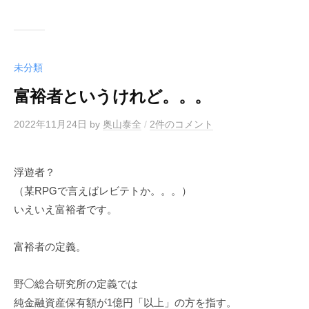
未分類
富裕者というけれど。。。
2022年11月24日
by
奥山泰全
/
2件のコメント
浮遊者？
（某RPGで言えばレビテトか。。。）
いえいえ富裕者です。
富裕者の定義。
野◯総合研究所の定義では
純金融資産保有額が1億円「以上」の方を指す。