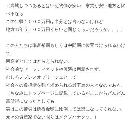
（高騰しつつあるとはいえ物価が安い、家賃が安い地方と比
べるなら
この年収１０００万円は半分とは言わないけれど
地方の年収７００万円くらいと同じくらいだろうか。。。）
この人たちは準富裕層もしくは中間層に位置づけられるわけ
で、
困窮者としてはとらえられない。
社会的なセーフティネットや優遇は用意されず、
むしろノブレスオブリージュとして
社会への負担増を強く求められる最下層の人々なのである。
（ちなみにトップページに記載しているがここからどんどん
高所得になったとしても
実はこの苦労は所得金額に比例しては楽になってくれない。
元々の資産家でない限りはメクソハナクソ。）