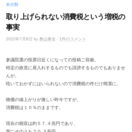
未分類
取り上げられない消費税という増税の
事実
2022年7月8日
by
奥山泰全
/
1件のコメント
参議院選の投票日近くになっての投稿ご容赦。
特定の政党に肩入れするものでも誹謗するものでもありませ
んが。
呟いておかずにはいられないので消費税の件だけ簡潔に。
物価の値上がりが激しい昨今ですが、
消費税は１０％のままです。
現在の税収は約５７.４兆円であり、
実にそのうち２０.３兆円、