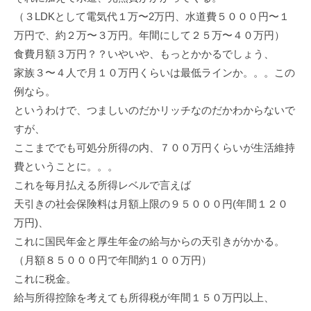
（３LDKとして電気代１万〜2万円、水道費５０００円〜１
万円で、約２万〜３万円。年間にして２５万〜４０万円）
食費月額３万円？？いやいや、もっとかかるでしょう、
家族３〜４人で月１０万円くらいは最低ラインか。。。この
例なら。
というわけで、つましいのだかリッチなのだかわからないで
すが、
ここまででも可処分所得の内、７００万円くらいが生活維持
費ということに。。。
これを毎月払える所得レベルで言えば
天引きの社会保険料は月額上限の９５０００円(年間１２０
万円)、
これに国民年金と厚生年金の給与からの天引きがかかる。
（月額８５０００円で年間約１００万円）
これに税金。
給与所得控除を考えても所得税が年間１５０万円以上、