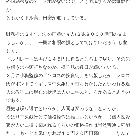
外国為替なので、天地がないので、どう表現するかは微妙だ
が、
ともかくドル高、円安が進行している。
財務省の２４年ぶりの円買い介入(２兆８０００億円の支出
らしいが、、、一概に相場の損としてではないだろう)も虚
しく、
ドル円レートは再び１４５円に迫るところまで戻り、その先
を伺うのか頭打ちなのか、様子見の数日が続いている。
８月に小職監修の「ソロスの投資術」を出版したが、ソロス
氏がポンドでイギリス中央銀行を打ち負かしたといわれる過
去の教訓には現在の状況は大いに学ぶところがあると思うの
である。
歴史は繰り返すというか、人間は変わらないというか、
やはり中央銀行とて価格操作は難しいというか。（個人投資
家が大いに振り回されるくらいの価格操作は当然普通に可能
だし、もっと本気になれば１０円２０円円高に、、、なんて