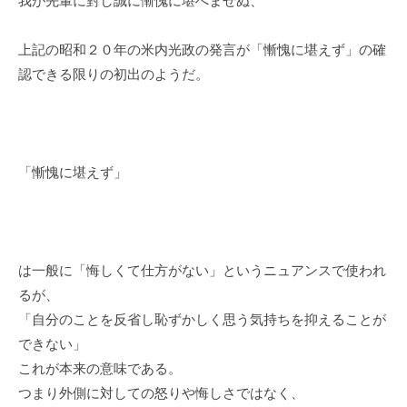
我が先輩に對し誠に慚愧に堪へませぬ、
上記の昭和２０年の米内光政の発言が「慚愧に堪えず」の確
認できる限りの初出のようだ。
「慚愧に堪えず」
は一般に「悔しくて仕方がない」というニュアンスで使われ
るが、
「自分のことを反省し恥ずかしく思う気持ちを抑えることが
できない」
これが本来の意味である。
つまり外側に対しての怒りや悔しさではなく、