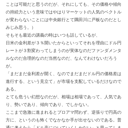
ことは可能だと思うのだが、それにしても、その価格や傾向
の持続力という意味ではやはりマーケットの人気のベクトル
が変わらないことには中央銀行とて隅田川に戸板なのだとし
みじみ思う。）
そもそも最近の講義の時はいつも話しているが、
日米の金利差が３％開いたからといってそれを理由にドル円
レートが３割変わってしまうのが実体なのだファンダメンタ
ルなのだ合理的なのだ当然なのだ、なんてわけないだろう
が。
「まだまだ金利差が開く、なのでまだまだドル円の価格差は
進行する、という見立て」が市場を支配しているだけなので
ある。
とても危うい幻想なのだが、相場は相場であって、人気であ
り、勢いであり、傾向であり、でしかない。
ここまで急激に進まれるとプロアマ問わず、逆張りで円高の
方に、というのも怖くでなかなか手が出せないのである。普
通に考えたら「ドル高についていくしかない」と思ってしま