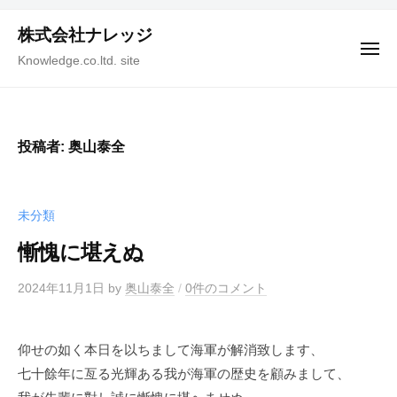
ュ
コ
ー
株式会社ナレッジ
ン
メ
テ
Knowledge.co.ltd. site
ニ
ュ
ン
ー
ツ
へ
投稿者:
奥山泰全
ス
キ
ッ
未分類
プ
慚愧に堪えぬ
2024年11月1日
by
奥山泰全
/
0件のコメント
仰せの如く本日を以ちまして海軍が解消致します、
七十餘年に亙る光輝ある我が海軍の歴史を顧みまして、