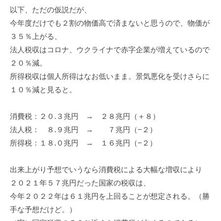
以下、ただの仮説だが、
今年度だけでも２割の物価高で済まないと思うので、物価が
３５％上がる、
法人税収はコロナ、ウクライナで赤字企業が増えているので
２０％減。
所得税収は個人所得はなお低いまま。景気悪化を受けさらに
１０％減と見ると。
消費税：２０.３兆円 → ２８兆円（＋８）
法人税： ８.９兆円 → ７兆円（−２）
所得税：１８.０兆円 → １６兆円（−２）
出来上がり予想でいうなら消費税による大幅な増収により
２０２１年５７兆円だった国家の税収は、
今年２０２２年は６１兆円を上回ることが想定される。（勝
手な予想だけど。）