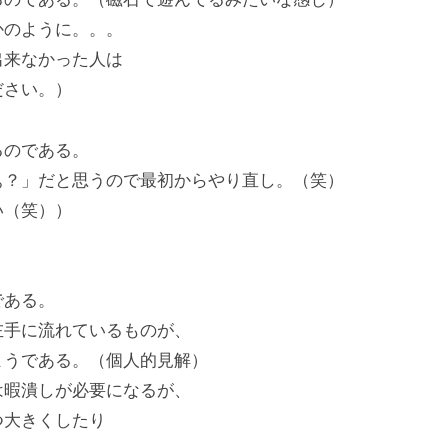
かのように。。。
出来なかった人は
ださい。）
るのである。
ぁ？」だと思うので最初からやり直し。（笑）
い（笑））
である。
左手に流れているものが、
ようである。（個人的見解）
は暇潰しが必要になるが、
つ大きくしたり