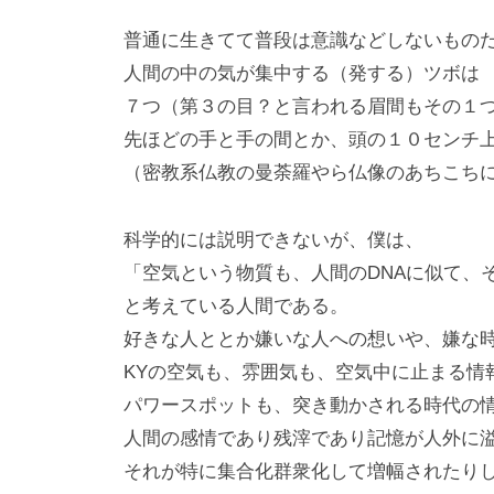
普通に生きてて普段は意識などしないもの
人間の中の気が集中する（発する）ツボは
７つ（第３の目？と言われる眉間もその１
先ほどの手と手の間とか、頭の１０センチ
（密教系仏教の曼荼羅やら仏像のあちこち
科学的には説明できないが、僕は、
「空気という物質も、人間のDNAに似て、
と考えている人間である。
好きな人ととか嫌いな人への想いや、嫌な
KYの空気も、雰囲気も、空気中に止まる情
パワースポットも、突き動かされる時代の
人間の感情であり残滓であり記憶が人外に
それが特に集合化群衆化して増幅されたり