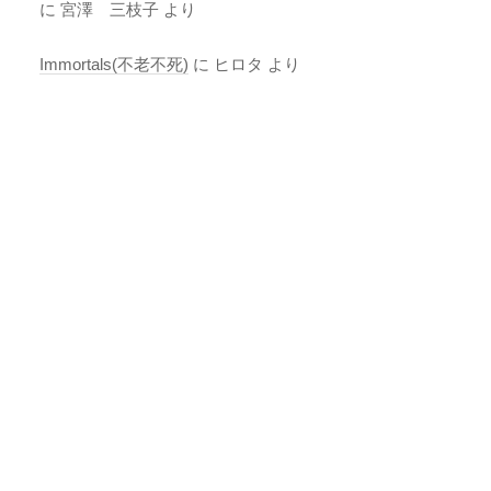
に
宮澤 三枝子
より
Immortals(不老不死)
に
ヒロタ
より