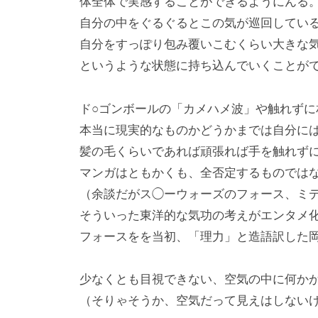
体全体で実感することができるようにんる
自分の中をぐるぐるとこの気が巡回してい
自分をすっぽり包み覆いこむくらい大きな
というような状態に持ち込んでいくことが
ド○ゴンボールの「カメハメ波」や触れず
本当に現実的なものかどうかまでは自分に
髪の毛くらいであれば頑張れば手を触れず
マンガはともかくも、全否定するものでは
（余談だがス◯ーウォーズのフォース、ミ
そういった東洋的な気功の考えがエンタメ
フォースをを当初、「理力」と造語訳した
少なくとも目視できない、空気の中に何か
（そりゃそうか、空気だって見えはしない