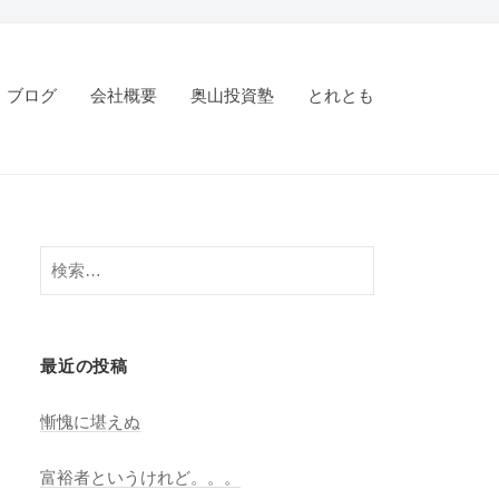
ブログ
会社概要
奥山投資塾
とれとも
検
索
:
最近の投稿
慚愧に堪えぬ
富裕者というけれど。。。