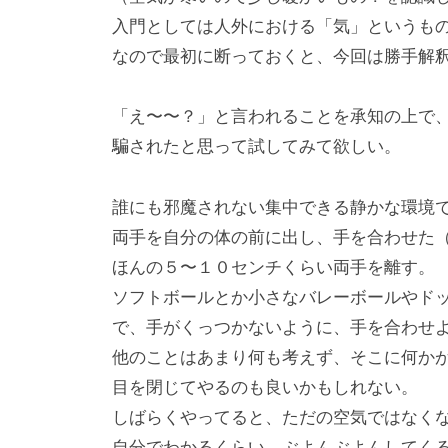
入門としては人外における「気」というも
なので最初に断っておくと、今回は勝手解
「え〜〜？」と言われることを承知の上で
騙されたと思って試してみて欲しい。
誰にも邪魔されない集中できる静かな環境
両手を自分の体の前に出し、手を合わせた
ほんの５〜１０センチくらい両手を離す。
ソフトボールとか小さなバレーボールやド
で、手がくっつかないように、手を合わせ
他のことはあまり何も考えず、そこに何か
目を閉じてやるのも良いかもしれない。
しばらくやってると、ただの空気ではなく
自分でわかるくらい、ぶよんぶよんしてく