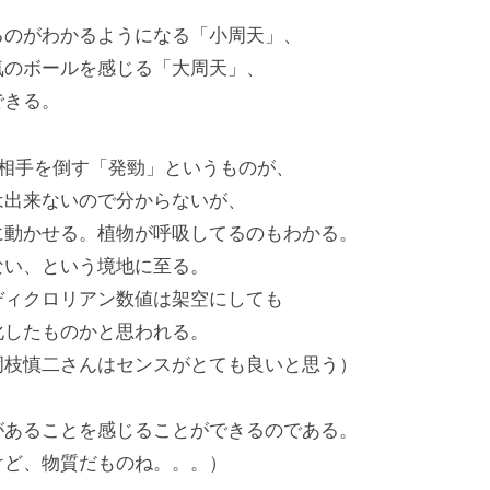
。
るのがわかるようになる「小周天」、
気のボールを感じる「大周天」、
できる。
に相手を倒す「発勁」というものが、
は出来ないので分からないが、
に動かせる。植物が呼吸してるのもわかる。
ない、という境地に至る。
ディクロリアン数値は架空にしても
化したものかと思われる。
岡枝慎二さんはセンスがとても良いと思う）
があることを感じることができるのである。
けど、物質だものね。。。）