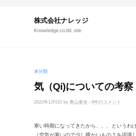
コ
ン
株式会社ナレッジ
テ
Knowledge.co.ltd. site
ン
ツ
へ
ス
キ
未分類
ッ
気（Qi)についての考察
プ
2022年1月5日
by
奥山泰全
/
4件のコメント
寒い時期になってきたから、、、というわ
（空気が寒いので少し暖かいもの？を認識